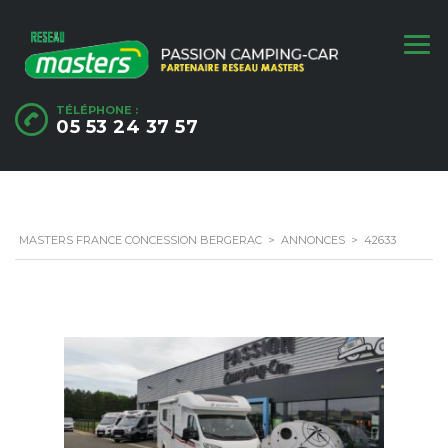
TÉLÉPHONE :
05 53 24 37 57
MASTERS FRANCE CONCESSION BERGERAC
>
ANNONCES
>
42633