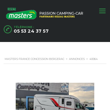
TÉLÉPHONE :
05 53 24 37 57
MASTERS FRANCE CONCESSION BERGERAC
>
ANNONCES
>
40064