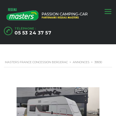
TÉLÉPHONE :
05 53 24 37 57
MASTERS FRANCE CONCESSION BERGERAC
>
ANNONCES
>
39930