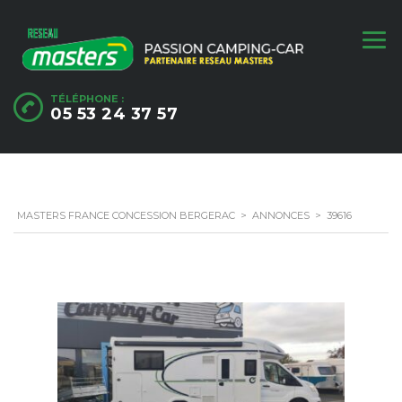
TÉLÉPHONE :
05 53 24 37 57
MASTERS FRANCE CONCESSION BERGERAC
>
ANNONCES
>
39616