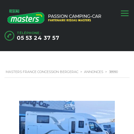
TÉLÉPHONE :
05 53 24 37 57
MASTERS FRANCE CONCESSION BERGERAC
>
ANNONCES
>
38990