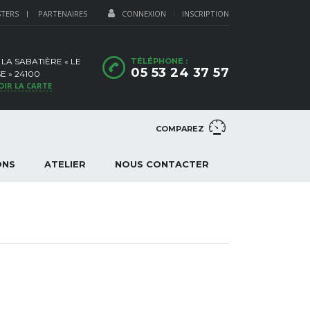
STERS
PARTENAIRES
CONNEXION
INSCRIPTION
 LA SABATIÈRE « LE
TÉLÉPHONE :
05 53 24 37 57
E » 24100
OIR LA CARTE
COMPAREZ
ONS
ATELIER
NOUS CONTACTER