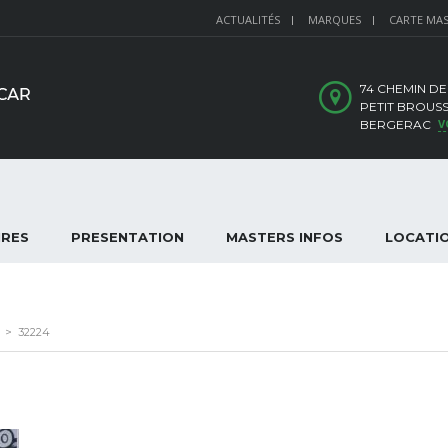
ACTUALITÉS
MARQUES
CARTE MA
74 CHEMIN DE
PETIT BROUSS
V
BERGERAC
IRES
PRESENTATION
MASTERS INFOS
LOCATI
>
32224